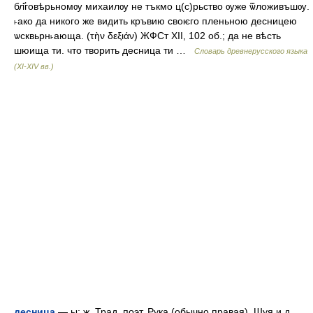
бл҃говѣрьномѹ михаилѹ не тъкмо ц(с)рьство ѹже ѿложивъшѹ.
˫ако да никого же видить кръвию своѥго пленьною десницею
ѡсквьрн˫ающа. (τὴν δεξιάν) ЖФСт XII, 102 об.; да не вѣсть
шюища ти. что творить десница ти …
Словарь древнерусского языка
(XI-XIV вв.)
десница
— ы; ж. Трад. поэт. Рука (обычно правая). Шуя и д.