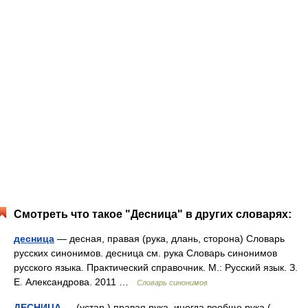
Смотреть что такое "Десница" в других словарях:
десница
— десная, правая (рука, длань, сторона) Словарь
русских синонимов. десница см. рука Словарь синонимов
русского языка. Практический справочник. М.: Русский язык. З.
Е. Александрова. 2011 …
Словарь синонимов
ДЕСНИЦА
— (устар.) правая рука, иногда вообще рука (