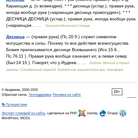
Карающая д. (о возмездии). * * * десница (устар.), правая рука,
иногда вообще рука («карающая десница правосудия»). * * *
ДЕСНИЦА ДЕСНИЦА (устар.), правая рука, иногда вообще рука
(«карающая… …
Энциклопедический словарь
Десница
— (правая рука) (Пс.20:9 ) служит символом
могущества и силы. Посему то все действия всемогущества
Божия приписываются деснице Всевышнего (Исх.15:6 ,
Пс.76:11 ). Правая рука вообще означает юг, а левая север
(Быт.14:15 ). Говорят, что у Иудеев… …
Библия. Ветхий и Новый
заветы. Синодальный перевод. Библейская энциклопедия арх. Никифора.
© Академик, 2000-2026
18+
Обратная связь:
Техподдержка
,
Реклама на сайте
👣 Путешествия
Экспорт словарей на сайты
, сделанные на PHP,
Joomla,
Drupal,
WordPress, MODx.