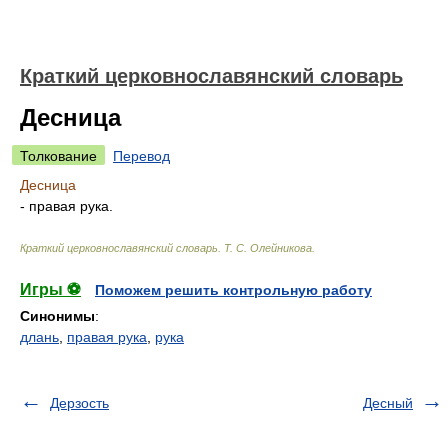
Краткий церковнославянский словарь
Десница
Толкование
Перевод
Десница
- правая рука.
Краткий церковнославянский словарь
.
Т. С. Олейникова
.
Игры ⚽
Поможем решить контрольную работу
Синонимы
:
длань
,
правая рука
,
рука
Дерзость
Десный