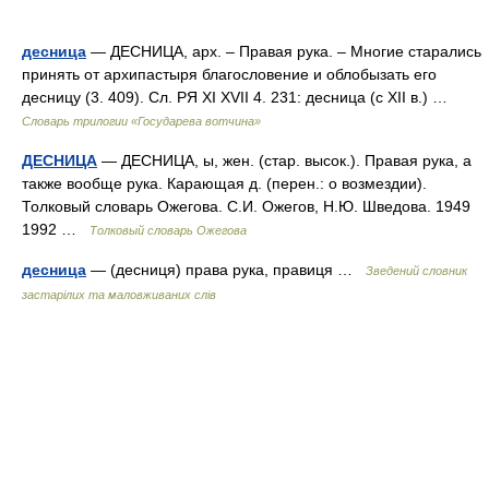
десница
— ДЕСНИЦА, арх. – Правая рука. – Многие старались
принять от архипастыря благословение и облобызать его
десницу (3. 409). Сл. РЯ XI XVII 4. 231: десница (с XII в.) …
Словарь трилогии «Государева вотчина»
ДЕСНИЦА
— ДЕСНИЦА, ы, жен. (стар. высок.). Правая рука, а
также вообще рука. Карающая д. (перен.: о возмездии).
Толковый словарь Ожегова. С.И. Ожегов, Н.Ю. Шведова. 1949
1992 …
Толковый словарь Ожегова
десница
— (десниця) права рука, правиця …
Зведений словник
застарілих та маловживаних слів