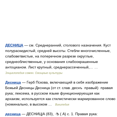
ДЕСНИЦА
— см. Среднеранний, столового назначения. Куст
полураскидистый, средней высоты. Стебли многочисленные,
слабоветвистые, на поперечном разрезе округлые,
среднеоблиственные, у основания слабоокрашенные
антоцианом. Лист крупный, среднерассеченный,… …
Энциклопедия семян. Овощные культуры
Десница
— Герб Пскова, включающий в себя изображение
Божьей Десницы Десница (от ст. слав. деснъ правый) правая
рука; лексема, в русском языке функционирующая как
архаизм, используется как стилистически маркированное слово
(номинально, в высоком …
Википедия
десница
— ДЕСНИЦ|А (83), ·Ѣ ( А) с. 1. Правая рука: